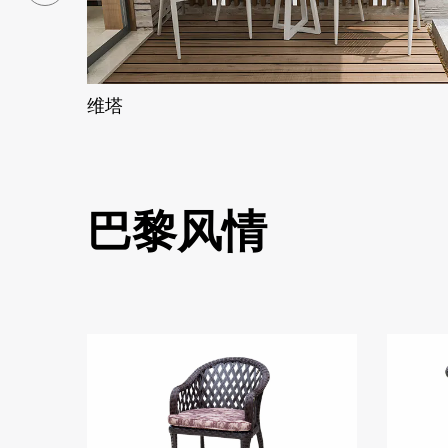
维塔
巴黎风情