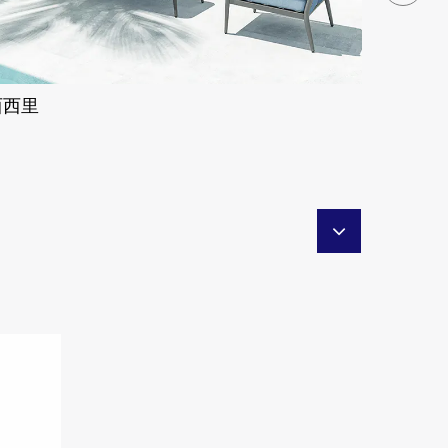
蒙特
西西里